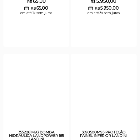
65,00
5.950,00
R$
R$
65,00
5.950,00
R$
R$
em até 1x sem juros
em até 3x sem juros
3552261M93 BOMBA
3690500M95 PROTEÇÃO
HIDRÁULICA LANDPOWER 165
PAINEL INFERIOR LANDINI
LANDINI