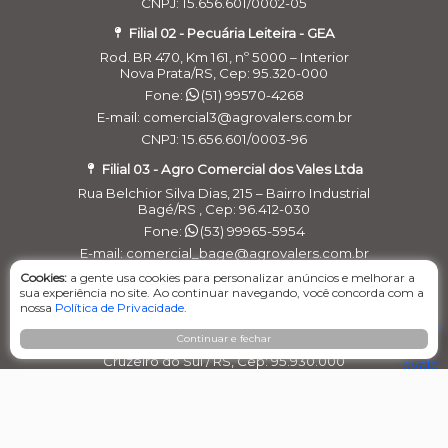
CNPJ: 15.656.601/0002-05
Filial 02 - Pecuária Leiteira - GEA
Rod. BR 470, Km 161, nº 5000 – Interior
Nova Prata/RS, Cep: 95.320-000
Fone:
(51) 99570-4268
E-mail: comercial3@agrovalers.com.br
CNPJ: 15.656.601/0003-96
Filial 03 - Agro Comercial dos Vales Ltda
Rua Belchior Silva Dias, 215 – Bairro Industrial
Bagé/RS , Cep: 96.412-030
Fone:
(53) 99965-5954
E-mail: comercial_bage@agrovalers.com.br
CNPJ: 15.656.601/0004-77
Cookies:
a gente usa cookies para personalizar anúncios e melhorar a
sua experiência no site. Ao continuar navegando, você concorda com a
Filial 04 – Pecuária Leiteira - GEA
nossa
Política de Privacidade
.
Rod. RST 453, Km 26,3 nº 152, - Pavilhão 02 - Linha
Continuar e fechar
Primavera
Cruzeiro do Sul / RS, Cep: 95.930.000
Fone:
(51) 99546-1477
E-maill: financeirogea@agrovalers.com.br
CNPJ: 15.656.601/0005-58