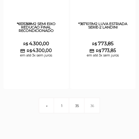
*6515368M2 SEMI EIXO
*3671011M2 LUVA ESTRIADA
REDUCAO FINAL
SERIE-2 LANDINI
RECONDICIONADO
4.300,00
773,85
R$
R$
4.300,00
773,85
R$
R$
em até 3x sem juros
em até 3x sem juros
«
1
35
36